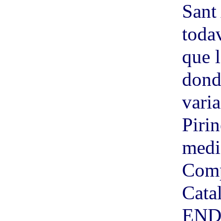
Sant
toda
que l
dond
varia
Piri
medi
Comp
Cata
ENDE