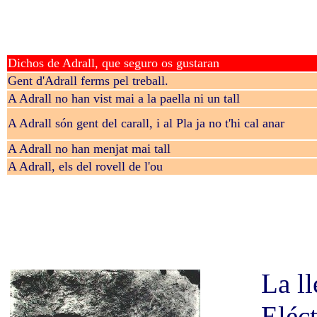
Dichos de Adrall, que seguro os gustaran
Gent d'Adrall ferms pel treball.
A Adrall no han vist mai a la paella ni un tall
A Adrall són gent del carall, i al Pla ja no t'hi cal anar
A Adrall no han menjat mai tall
A Adrall, els del rovell de l'ou
La l
Eléc