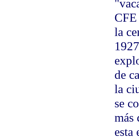
"vaca
CFE 
la ce
1927
expl
de ca
la c
se c
más 
esta 