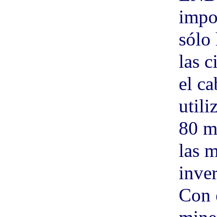
impo
sólo 
las c
el c
util
80 m
las m
inve
Con e