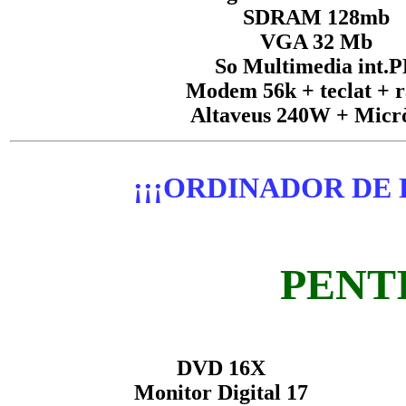
SDRAM 128mb
VGA 32 Mb
So Multimedia int.
Modem 56k + teclat + r
Altaveus 240W + Micr
¡¡¡ORDINADOR DE
PENT
DVD 16X
Monitor Digital 17