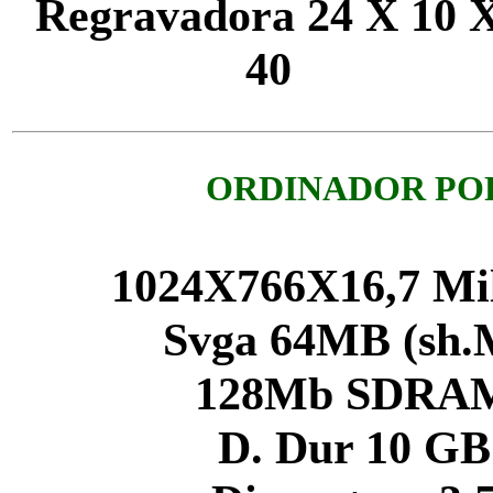
Regravadora 24 X 10 
40
ORDINADOR PORT
1024X766X16,7 Mil
Svga 64MB (sh.
128Mb SDRA
D. Dur 10 GB