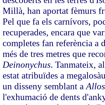
descoberts en les terres d'I
Millà, han aportat fèmurs fr
Pel que fa els carnívors, po
recuperades, encara que var
completes fan referència a
més de tres metres que reco
Deinonychus
. Tanmateix, a
estat atribuïdes a megalosà
un disseny semblant a
Allo
l'exhumació de dents d'anky