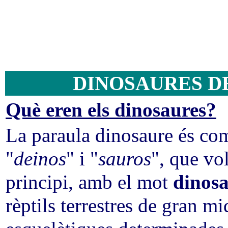
DINOSAURES DE
Què eren els dinosaures?
La paraula dinosaure és co
"
deinos
" i "
sauros
", que vol
principi, amb el mot
dinos
rèptils terrestres de gran m